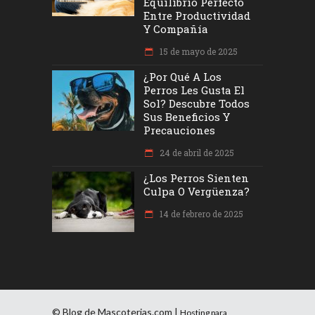
Equilibrio Perfecto
Entre Productividad
Y Compañía
15 de mayo de 2025
¿Por Qué A Los
Perros Les Gusta El
Sol? Descubre Todos
Sus Beneficios Y
Precauciones
24 de abril de 2025
¿Los Perros Sienten
Culpa O Vergüenza?
14 de febrero de 2025
© Blog de Mascoterias.com |
Hosting para