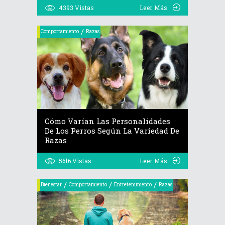
4393
Vistas
Leer Más
/
Comportamiento
Razas
Cómo Varían Las Personalidades
De Los Perros Según La Variedad De
Razas
5616
Vistas
Leer Más
/
/
/
Bienestar
Comportamiento
Entretenimiento
Razas