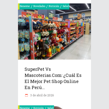
/
/
/
Bienestar
Novedades
Nutrición
Salud
SuperPet Vs
Mascoterias.com: ¿Cuál Es
El Mejor Pet Shop Online
En Perú...
3 de abril de 2026
/
/
Bienestar
Nutrición
Salud