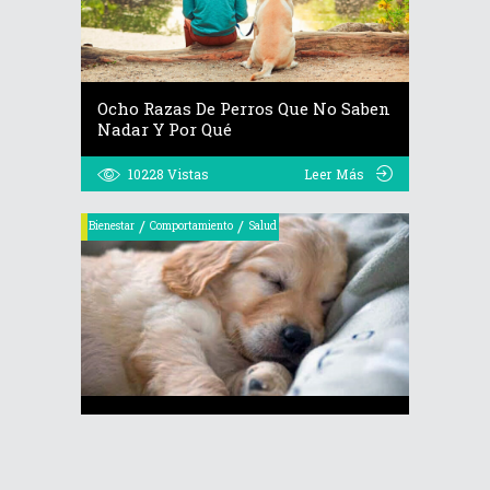
Ocho Razas De Perros Que No Saben
Nadar Y Por Qué
10228
Vistas
Leer Más
/
/
Bienestar
Comportamiento
Salud
Todo Lo Que Debes Saber Sobre Los
Espasmos De Los Perros
173829
Vistas
Leer Más