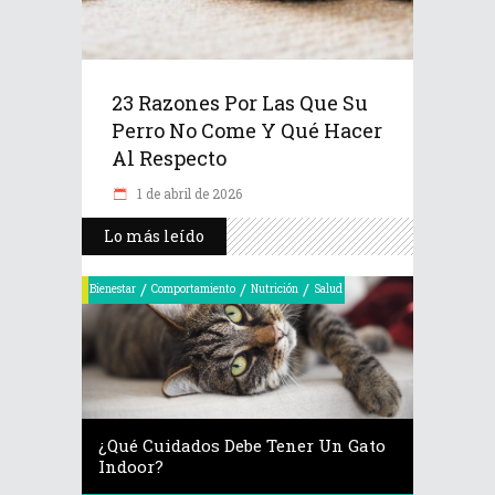
23 Razones Por Las Que Su
Perro No Come Y Qué Hacer
Al Respecto
1 de abril de 2026
Lo más leído
/
/
/
Bienestar
Comportamiento
Nutrición
Salud
¿Qué Cuidados Debe Tener Un Gato
Indoor?