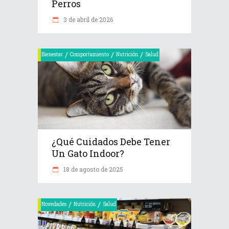
Perros
3 de abril de 2026
/
/
/
Bienestar
Comportamiento
Nutrición
Salud
¿Qué Cuidados Debe Tener
Un Gato Indoor?
18 de agosto de 2025
/
/
Novedades
Nutrición
Salud