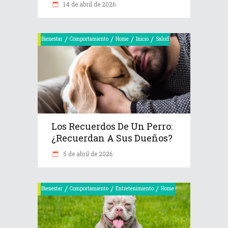
14 de abril de 2026
/
/
/
/
Bienestar
Comportamiento
Home
Inicio
Salud
Los Recuerdos De Un Perro:
¿recuerdan A Sus Dueños?
5 de abril de 2026
/
/
/
Bienestar
Comportamiento
Entretenimiento
Home