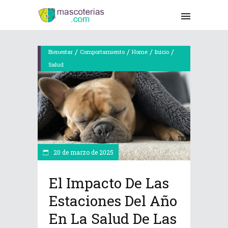
/
/
/
/
Bienestar
Comportamiento
Home
Inicio
Salud
20 de marzo de 2025
El Impacto De Las
Estaciones Del Año
En La Salud De Las