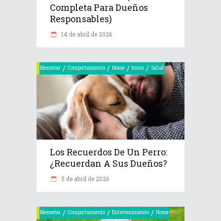
Completa Para Dueños
Responsables)
14 de abril de 2026
/
/
/
/
Bienestar
Comportamiento
Home
Inicio
Salud
Los Recuerdos De Un Perro:
¿recuerdan A Sus Dueños?
5 de abril de 2026
/
/
/
Bienestar
Comportamiento
Entretenimiento
Home