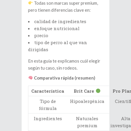
Todas son marcas super premium,
pero tienen diferencias clave en:
calidad de ingredientes
enfoque nutricional
precio
tipo de perro al que van
dirigidas
En esta guía te explicamos cuál elegir
según tu caso, sin rodeos.
Comparativa rápida (resumen)
Característica
Brit Care
Pro Pla
Tipo de
Hipoalergénica
Científ
fórmula
Ingredientes
Naturales
Alta
premium
investig