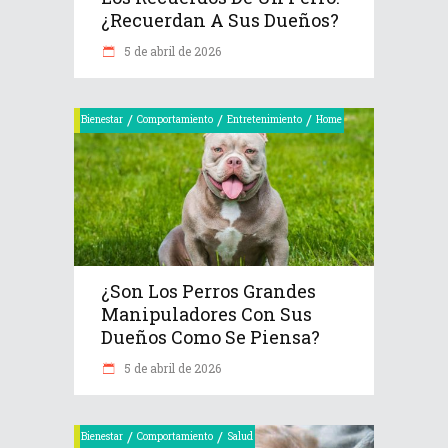
¿recuerdan A Sus Dueños?
5 de abril de 2026
/
/
/
Bienestar
Comportamiento
Entretenimiento
Home
¿Son Los Perros Grandes
Manipuladores Con Sus
Dueños Como Se Piensa?
5 de abril de 2026
/
/
Bienestar
Comportamiento
Salud