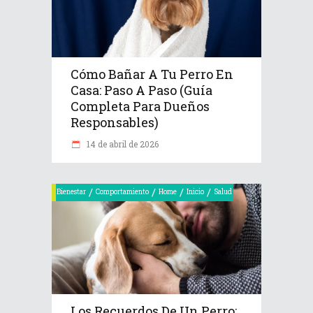
Cómo Bañar A Tu Perro En
Casa: Paso A Paso (Guía
Completa Para Dueños
Responsables)
14 de abril de 2026
/
/
/
/
Bienestar
Comportamiento
Home
Inicio
Salud
Los Recuerdos De Un Perro: