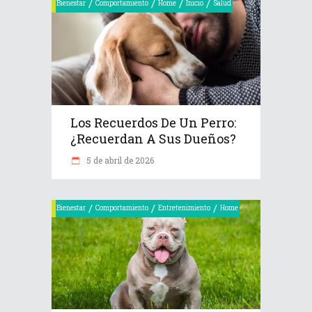
/
/
/
/
Bienestar
Comportamiento
Home
Inicio
Salud
Los Recuerdos De Un Perro:
¿recuerdan A Sus Dueños?
5 de abril de 2026
/
/
/
Bienestar
Comportamiento
Entretenimiento
Home