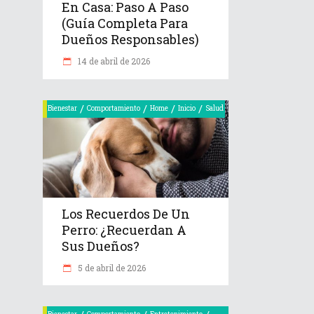
En Casa: Paso A Paso
(Guía Completa Para
Dueños Responsables)
14 de abril de 2026
/
/
/
/
Bienestar
Comportamiento
Home
Inicio
Salud
Los Recuerdos De Un
Perro: ¿recuerdan A
Sus Dueños?
5 de abril de 2026