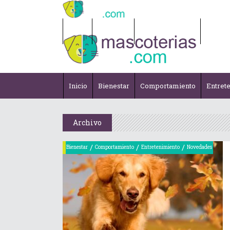
Inicio
Bienestar
Comportamiento
Entret
Inicio
Bienestar
Comportamiento
Entret
Archivo
/
/
/
Bienestar
Comportamiento
Entretenimiento
Novedades