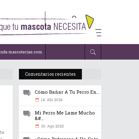
enda mascoterias.com
enda mascoterias.com
Comentarios recientes
Cómo Bañar A Tu Perro En...
14. Abr 2026
Mi Perro Me Lame Mucho
&#...
30. Ago 2025
ota
AL