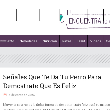
enimiento
Novedades
Nutrición
Razas
Salud
Videos
ti
enimiento
Novedades
Nutrición
Razas
Salud
Videos
ti
Señales Que Te Da Tu Perro Para
Demostrate Que Es Feliz
5 de enero de 2024
Mover la cola no es la única forma de detectar cuán feliz está tu masc
contigo y con su entorno. RESUMEN CON INTELIGENCIA ARTIFICI