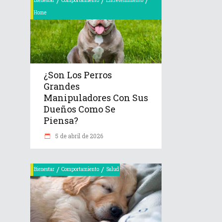
/
/
/
Bienestar
Comportamiento
Entretenimiento
Home
¿Son Los Perros
Grandes
Manipuladores Con Sus
Dueños Como Se
Piensa?
5 de abril de 2026
/
/
Bienestar
Comportamiento
Salud