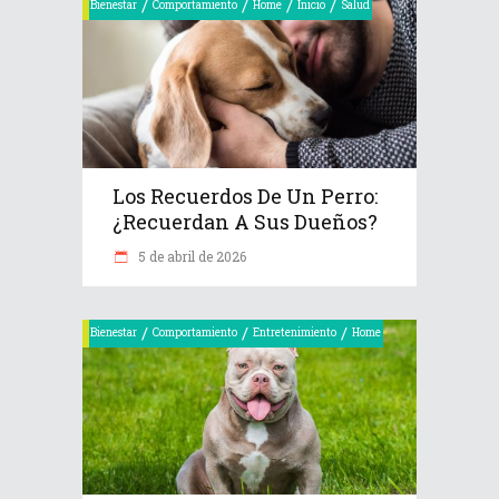
/
/
/
/
Bienestar
Comportamiento
Home
Inicio
Salud
Los Recuerdos De Un Perro:
¿recuerdan A Sus Dueños?
5 de abril de 2026
/
/
/
Bienestar
Comportamiento
Entretenimiento
Home