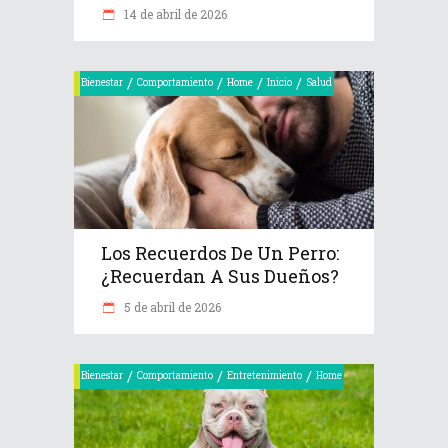
14 de abril de 2026
/
/
/
/
Bienestar
Comportamiento
Home
Inicio
Salud
Los Recuerdos De Un Perro:
¿recuerdan A Sus Dueños?
5 de abril de 2026
/
/
/
Bienestar
Comportamiento
Entretenimiento
Home