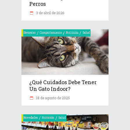
Perros
3 de abril de 2026
/
/
/
Bienestar
Comportamiento
Nutrición
Salud
¿Qué Cuidados Debe Tener
Un Gato Indoor?
18 de agosto de 2025
/
/
Novedades
Nutrición
Salud