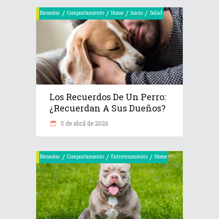
/
/
/
/
Bienestar
Comportamiento
Home
Inicio
Salud
Los Recuerdos De Un Perro:
¿recuerdan A Sus Dueños?
5 de abril de 2026
/
/
/
Bienestar
Comportamiento
Entretenimiento
Home