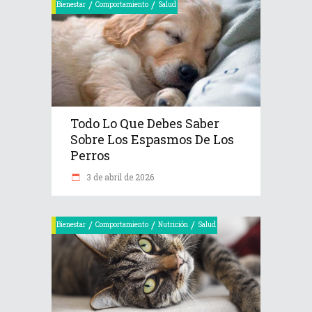
/
/
Bienestar
Comportamiento
Salud
Todo Lo Que Debes Saber
Sobre Los Espasmos De Los
Perros
3 de abril de 2026
/
/
/
Bienestar
Comportamiento
Nutrición
Salud