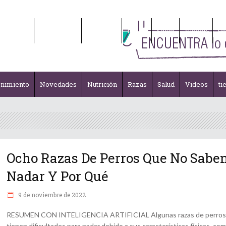
enimiento
Novedades
Nutrición
Razas
Salud
Videos
ti
enimiento
Novedades
Nutrición
Razas
Salud
Videos
ti
Ocho Razas De Perros Que No Sabe
Nadar Y Por Qué
9 de noviembre de 2022
RESUMEN CON INTELIGENCIA ARTIFICIAL Algunas razas de perros
tienen dificultades para nadar debido a sus características físicas, co