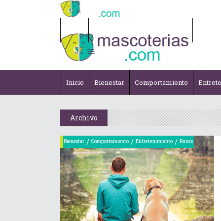
Inicio
Bienestar
Comportamiento
Entret
Inicio
Bienestar
Comportamiento
Entret
Archivo
/
/
/
Bienestar
Comportamiento
Entretenimiento
Razas