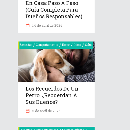
En Casa: Paso A Paso
(Guía Completa Para
Dueños Responsables)
14 de abril de 2026
/
/
/
/
Bienestar
Comportamiento
Home
Inicio
Salud
Los Recuerdos De Un
Perro: ¿recuerdan A
Sus Dueños?
5 de abril de 2026