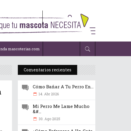
enda mascoterias.com
enda mascoterias.com
Comentarios recientes
Cómo Bañar A Tu Perro En...
n
14. Abr 2026
Mi Perro Me Lame Mucho
&#...
30. Ago 2025
mo