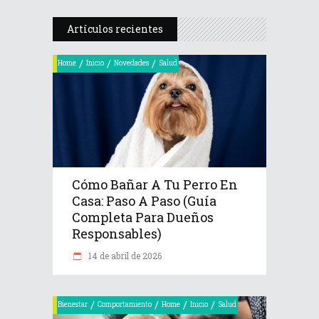
Artículos recientes
/
/
/
Home
Inicio
Novedades
Salud
Cómo Bañar A Tu Perro En
Casa: Paso A Paso (Guía
Completa Para Dueños
Responsables)
14 de abril de 2026
/
/
/
/
Bienestar
Comportamiento
Home
Inicio
Salud