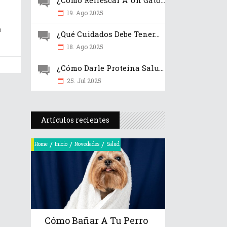
¿Cómo Refrescar A Un Gato...
19. Ago 2025
n
¿Qué Cuidados Debe Tener...
18. Ago 2025
¿Cómo Darle Proteína Salu...
25. Jul 2025
Artículos recientes
/
/
/
Home
Inicio
Novedades
Salud
Cómo Bañar A Tu Perro