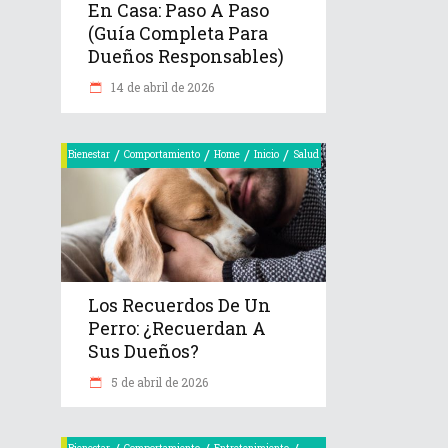
En Casa: Paso A Paso
(Guía Completa Para
Dueños Responsables)
14 de abril de 2026
/
/
/
/
Bienestar
Comportamiento
Home
Inicio
Salud
Los Recuerdos De Un
Perro: ¿recuerdan A
Sus Dueños?
5 de abril de 2026