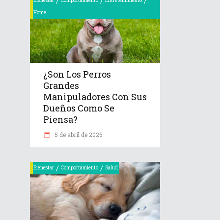
/
/
/
Bienestar
Comportamiento
Entretenimiento
Home
¿Son Los Perros
Grandes
Manipuladores Con Sus
Dueños Como Se
Piensa?
5 de abril de 2026
/
/
Bienestar
Comportamiento
Salud