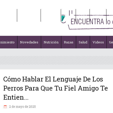
enimiento
Novedades
Nutrición
Razas
Salud
Videos
ti
enimiento
Novedades
Nutrición
Razas
Salud
Videos
ti
Cómo Hablar El Lenguaje De Los
Perros Para Que Tu Fiel Amigo Te
Entien...
2 de mayo de 2025