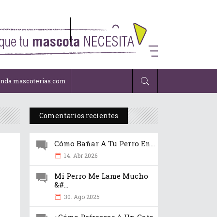
enda mascoterias.com
enda mascoterias.com
Comentarios recientes
Cómo Bañar A Tu Perro En...
14. Abr 2026
Mi Perro Me Lame Mucho
&#...
30. Ago 2025