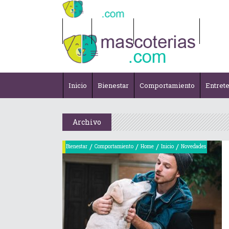
Inicio
Bienestar
Comportamiento
Entret
Inicio
Bienestar
Comportamiento
Entret
Archivo
/
/
/
/
Bienestar
Comportamiento
Home
Inicio
Novedades