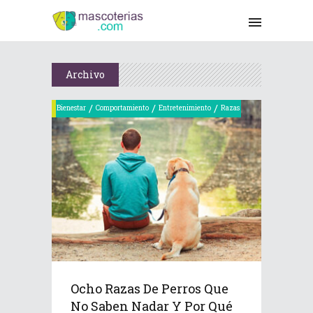
Archivo
/
/
/
Bienestar
Comportamiento
Entretenimiento
Razas
Ocho Razas De Perros Que
No Saben Nadar Y Por Qué