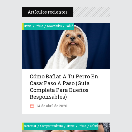
Artículos recientes
/
/
/
Home
Inicio
Novedades
Salud
Cómo Bañar A Tu Perro En
Casa: Paso A Paso (Guía
Completa Para Dueños
Responsables)
14 de abril de 2026
/
/
/
/
Bienestar
Comportamiento
Home
Inicio
Salud